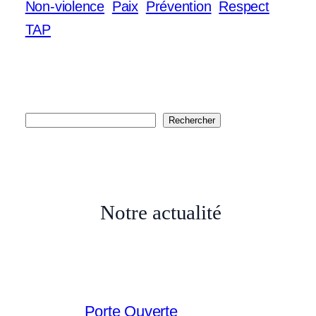
Non-violence
Paix
Prévention
Respect
TAP
R
Rechercher
e
c
h
Notre actualité
e
r
c
h
e
Porte Ouverte