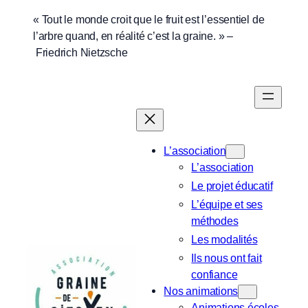
Aller
« Tout le monde croit que le fruit est l’essentiel de
l’arbre quand, en réalité c’est la graine. » –
au
Friedrich Nietzsche
contenu
L’association
L’association
Le projet éducatif
L’équipe et ses
méthodes
Les modalités
Ils nous ont fait
confiance
Nos animations
Animations écoles