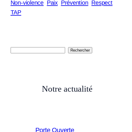
Non-violence
Paix
Prévention
Respect
TAP
R
Rechercher
e
c
h
Notre actualité
e
r
c
h
e
Porte Ouverte