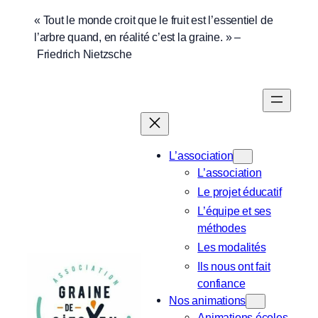
Aller
« Tout le monde croit que le fruit est l’essentiel de
l’arbre quand, en réalité c’est la graine. » –
au
Friedrich Nietzsche
contenu
L’association
L’association
Le projet éducatif
L’équipe et ses
méthodes
Les modalités
Ils nous ont fait
confiance
Nos animations
Animations écoles