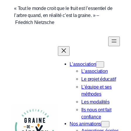
Aller
« Tout le monde croit que le fruit est l’essentiel de
l’arbre quand, en réalité c’est la graine. » –
au
Friedrich Nietzsche
contenu
L’association
L’association
Le projet éducatif
L’équipe et ses
méthodes
Les modalités
Ils nous ont fait
confiance
Nos animations
Animations écoles