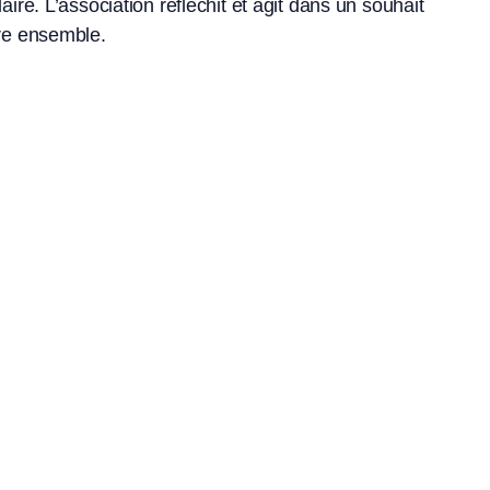
re. L’association réfléchit et agit dans un souhait
vre ensemble.