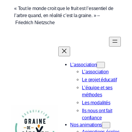
Aller
« Tout le monde croit que le fruit est l’essentiel de
l’arbre quand, en réalité c’est la graine. » –
au
Friedrich Nietzsche
contenu
L’association
L’association
Le projet éducatif
L’équipe et ses
méthodes
Les modalités
Ils nous ont fait
confiance
Nos animations
Animations écoles