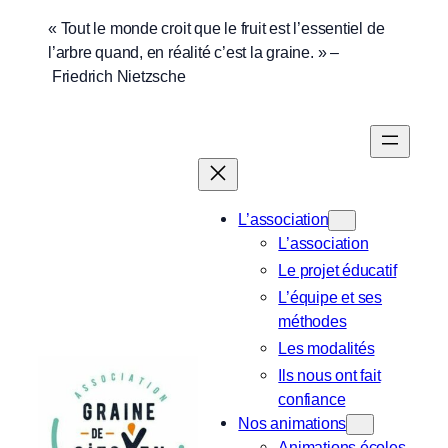
Aller
« Tout le monde croit que le fruit est l’essentiel de
l’arbre quand, en réalité c’est la graine. » –
au
Friedrich Nietzsche
contenu
L’association
L’association
Le projet éducatif
L’équipe et ses
méthodes
Les modalités
Ils nous ont fait
confiance
Nos animations
Animations écoles