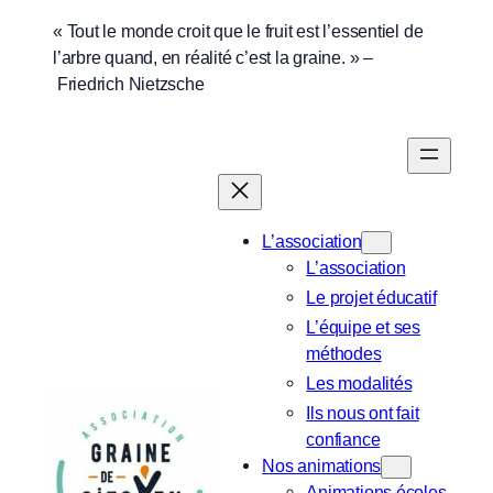
Aller
« Tout le monde croit que le fruit est l’essentiel de
l’arbre quand, en réalité c’est la graine. » –
au
Friedrich Nietzsche
contenu
L’association
L’association
Le projet éducatif
L’équipe et ses
méthodes
Les modalités
Ils nous ont fait
confiance
Nos animations
Animations écoles