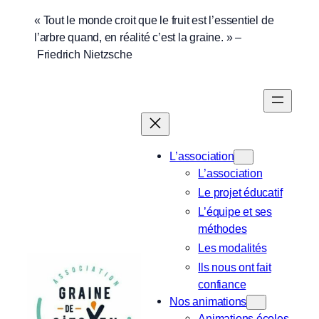
Aller
« Tout le monde croit que le fruit est l’essentiel de
l’arbre quand, en réalité c’est la graine. » –
au
Friedrich Nietzsche
contenu
L’association
L’association
Le projet éducatif
L’équipe et ses
méthodes
Les modalités
Ils nous ont fait
confiance
Nos animations
Animations écoles